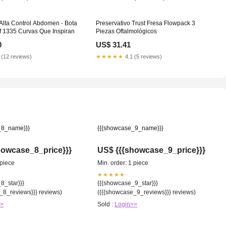
Alta Control Abdomen - Bota
Preservativo Trust Fresa Flowpack 3
1335 Curvas Que Inspiran
Piezas Oftalmológicos
0
US$ 31.41
 (12 reviews)
★★★★★
4.1 (5 reviews)
_8_name}}}
{{{showcase_9_name}}}
howcase_8_price}}}
US$ {{{showcase_9_price}}}
 piece
Min. order: 1 piece
★★★★★
8_star}}}
{{{showcase_9_star}}}
_8_reviews}}} reviews)
({{{showcase_9_reviews}}} reviews)
>>
Sold :
Login>>