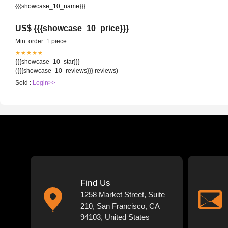
{{{showcase_10_name}}}
US$ {{{showcase_10_price}}}
Min. order: 1 piece
★★★★★
{{{showcase_10_star}}}
({{{showcase_10_reviews}}} reviews)
Sold :
Login>>
Find Us
1258 Market Street, Suite
210, San Francisco, CA
94103, United States