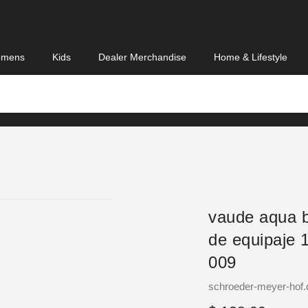
mens
Kids
Dealer Merchandise
Home & Lifestyle
vaude aqua b
de equipaje
009
Vendor
schroeder-meyer-hof.