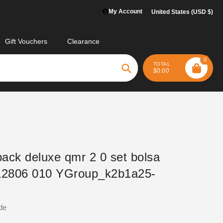
My Account
United States (USD $)
Gift Vouchers
Clearance
0
TOTAL
$0.00
Search
ack deluxe qmr 2 0 set bolsa
 12806 010 YGroup_k2b1a25-
de