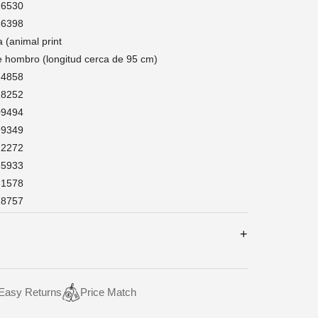
26530
36398
 (animal print
e hombro (longitud cerca de 95 cm)
24858
28252
09494
99349
22272
35933
61578
18757
Easy Returns
Price Match