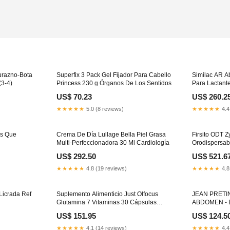
product
to
your
cart
urazno-Bota
Superfix 3 Pack Gel Fijador Para Cabello
Similac AR A
(3-4)
Princess 230 g Órganos De Los Sentidos
Para Lactant
Bastones y a
US$ 70.23
US$ 260.2
★★★★★
5.0 (8 reviews)
★★★★★
4.4
as Que
Crema De Día Lullage Bella Piel Grasa
Firsito ODT 
Multi-Perfeccionadora 30 Ml Cardiología
Orodispersab
tabletas Urol
US$ 292.50
US$ 521.6
★★★★★
4.8 (19 reviews)
★★★★★
4.8
Licrada Ref
Suplemento Alimenticio Just Olfocus
JEAN PRETI
Glutamina 7 Vitaminas 30 Cápsulas
ABDOMEN - 
Etapa 6 (+ de 15 kg)
Ref 1331 Tall
US$ 151.95
US$ 124.5
★★★★★
4.1 (14 reviews)
★★★★★
4.4