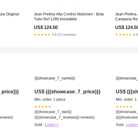
la Original
Jean Pretina Alta Control Abdomen - Bota
Jean Pretina 
Tubo Ref 1298 Irresistible
Campana Ref 
US$ 124.50
US$ 124.5
★★★★★
4.4 (21 reviews)
★★★★★
4.3
{{{showcase_7_name}}}
{{{showcase
price}}}
US$ {{{showcase_7_price}}}
US$ {{{s
Min. order: 1 piece
Min. order: 1
★★★★★
★★★★★
{{{showcase_7_star}}}
{{{showcase_
reviews)
({{{showcase_7_reviews}}} reviews)
({{{showcase
Sold :
Login>>
Sold :
Login