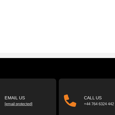
EMAIL US
CALL US
[email protected]
+44 764 6324 442