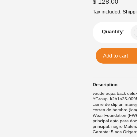
Regular
$ 128.00
price
Tax included.
Shipp
Quantity:
Add to cart
Description
vaude aqua back delux
YGroup_k2b1a25-009Eq
cierre de clip un manej
correa de hombro (lon
Wear Foundation (FWF)
principal apto para doc
principal: negro Materi
Garanta: 5 aos Origen