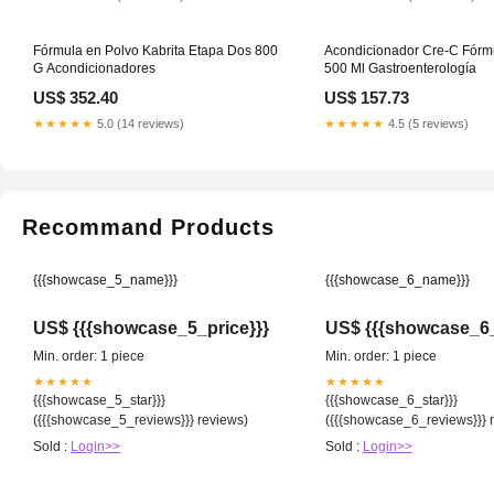
Fórmula en Polvo Kabrita Etapa Dos 800
Acondicionador Cre-C Fórmu
G Acondicionadores
500 Ml Gastroenterología
US$ 352.40
US$ 157.73
★★★★★
5.0 (14 reviews)
★★★★★
4.5 (5 reviews)
Recommand Products
{{{showcase_5_name}}}
{{{showcase_6_name}}}
US$ {{{showcase_5_price}}}
US$ {{{showcase_6_
Min. order: 1 piece
Min. order: 1 piece
★★★★★
★★★★★
{{{showcase_5_star}}}
{{{showcase_6_star}}}
({{{showcase_5_reviews}}} reviews)
({{{showcase_6_reviews}}} 
Sold :
Login>>
Sold :
Login>>