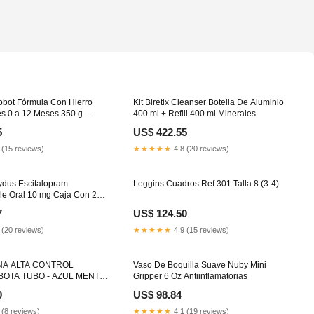
bbot Fórmula Con Hierro
Kit Biretix Cleanser Botella De Aluminio
es 0 a 12 Meses 350 g
400 ml + Refill 400 ml Minerales
ndaderas
5
US$ 422.55
 (15 reviews)
★★★★★
4.8 (20 reviews)
Zydus Escitalopram
Leggins Cuadros Ref 301 Talla:8 (3-4)
le Oral 10 mg Caja Con 28
ogía
7
US$ 124.50
 (20 reviews)
★★★★★
4.9 (15 reviews)
NA ALTA CONTROL
Vaso De Boquilla Suave Nuby Mini
BOTA TUBO - AZUL MENTA
Gripper 6 Oz Antiinflamatorias
a:6 (1-2)
0
US$ 98.84
 (8 reviews)
★★★★★
4.1 (19 reviews)