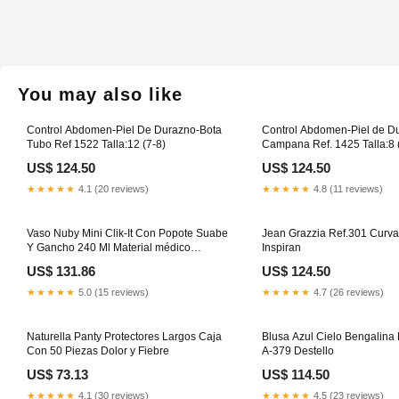
You may also like
Control Abdomen-Piel De Durazno-Bota
Control Abdomen-Piel de D
Tubo Ref 1522 Talla:12 (7-8)
Campana Ref. 1425 Talla:8 
US$ 124.50
US$ 124.50
★★★★★
4.1 (20 reviews)
★★★★★
4.8 (11 reviews)
Vaso Nuby Mini Clik-It Con Popote Suabe
Jean Grazzia Ref.301 Curv
Y Gancho 240 Ml Material médico
Inspiran
Quirúrgico
US$ 131.86
US$ 124.50
★★★★★
5.0 (15 reviews)
★★★★★
4.7 (26 reviews)
Naturella Panty Protectores Largos Caja
Blusa Azul Cielo Bengalina 
Con 50 Piezas Dolor y Fiebre
A-379 Destello
US$ 73.13
US$ 114.50
★★★★★
4.1 (30 reviews)
★★★★★
4.5 (23 reviews)